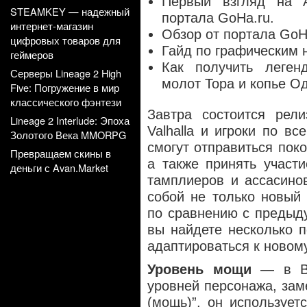
Первый взгляд на A
STEAMKEY — надежный
портала GoHa.ru.
интернет-магазин
Обзор от портала GoH
цифровых товаров для
Гайд по графическим 
геймеров
Как получить леген
Серверы Lineage 2 High
молот Тора и копье О
Five: Погружение в мир
классического фэнтези
Завтра состоится рели
Lineage 2 Interlude: Эпоха
Valhalla и
игроки по вс
Золотого Века MMORPG
смогут отправиться пок
Превращаем скины в
а также принять участ
деньги с Avan.Market
тамплиеров и ассасинов
собой не только новый
по сравнению с предыду
вы найдете несколько п
адаптироваться к новому
Уровень мощи
— в Ва
уровней персонажа, зам
(мощь)”, он использует