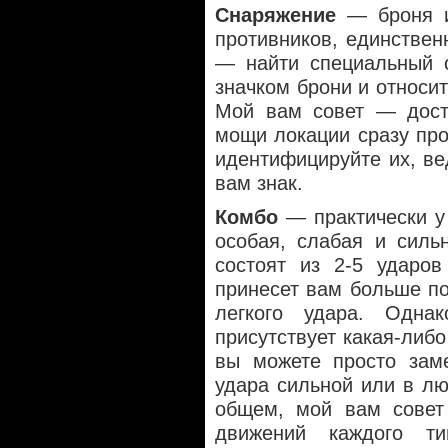
Снаряжение
— броня и
противников, единствен
— найти специальный с
значком брони и относит
Мой вам совет — дости
мощи локации сразу про
идентифицируйте их, ве
вам знак.
Комбо
— практически у
особая, слабая и силь
состоят из 2-5 ударов
принесет вам больше по
легкого удара. Одна
присутствует какая-либ
вы можете просто заме
удара сильной или в лю
общем, мой вам совет
движений каждого т