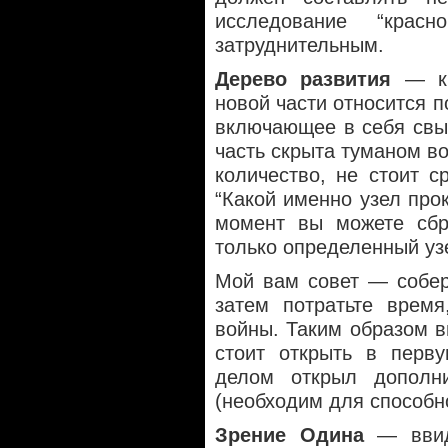
исследование “крас
затруднительным.
Дерево развития
— к 
новой части относится 
включающее в себя свы
часть скрыта туманом в
количество, не стоит с
“Какой именно узел про
момент вы можете сбр
только определенный уз
Мой вам совет — собер
затем потратьте время
войны. Таким образом в
стоит открыть в перв
делом открыл дополн
(необходим для способно
Зрение Одина
— ввиду