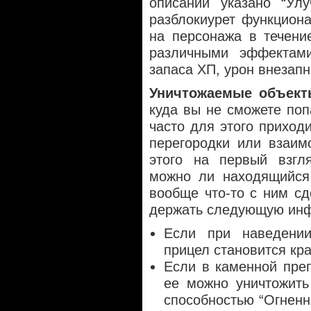
описании указано “Ул
разблокиурет функциона
на персонажа в течени
различными эффектами
запаса ХП, урон внезапно
Уничтожаемые объект
куда вы не сможете по
часто для этого приход
перегородки или взаим
этого на первый взгл
можно ли находящийся
вообще что-то с ним сд
держать следующую ин
Если при наведени
прицел становится кр
Если в каменной прег
ее можно уничтожить
способностью “Огненн