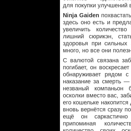
для покупки улучшений 
Ninja Gaiden
похвастать
здесь оно есть и предл
увеличить количество
лишний сюрикэн, ста
здоровья при сильных 
много, но все они полез
С валютой связана заб
погибает, он воскресае
обнаруживает рядом с 
наказание за смерть —
незваный компаньон 
осколки вместо вас, заб
его кошельке накопится 
вновь вернётся сразу п
ещё он саркастично 
припоминая количес
количество своих ос