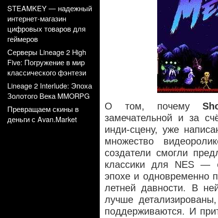
STEAMKEY — надежный
интернет-магазин
цифровых товаров для
геймеров
Серверы Lineage 2 High
Five: Погружение в мир
классического фэнтези
Lineage 2 Interlude: Эпоха
Золотого Века MMORPG
О том, почему
Sh
Превращаем скины в
замечательной и за сч
деньги с Avan.Market
инди-сцену, уже напис
множество видеоролик
создатели смогли пред
классики для NES —
эпохе и одновременно п
летней давности. В не
лучше детализированы
поддерживаются. И при