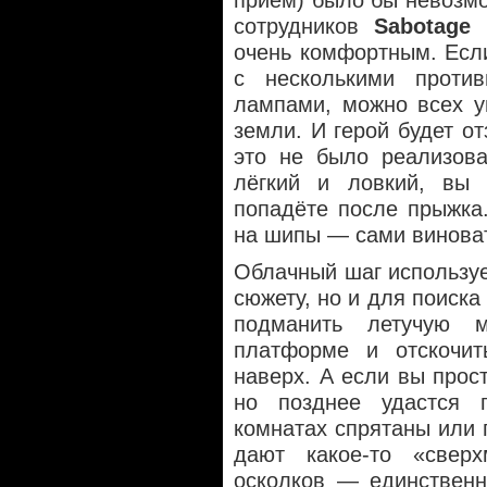
приём) было бы невозмо
сотрудников
Sabotage
п
очень комфортным. Если
с несколькими проти
лампами, можно всех у
земли. И герой будет от
это не было реализов
лёгкий и ловкий, вы 
попадёте после прыжка
на шипы — сами винова
Облачный шаг используе
сюжету, но и для поиска
подманить летучую 
платформе и отскочит
наверх. А если вы прос
но позднее удастся п
комнатах спрятаны или п
дают какое-то «свер
осколков — единственн