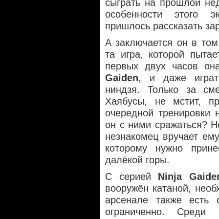
сыграть на прошлой нед
особенности этого э
пришлось рассказать за
А заключается он в том
та игра, которой пытае
первых двух часов он
Gaiden
, и даже играт
ниндзя. Только за см
Хаябусы, не мстит, п
очередной тренировки 
он с ними сражаться? 
незнакомец вручает ему
которому нужно прин
далёкой горы.
С серией
Ninja Gaide
вооружён катаной, необ
арсенале также есть 
ограниченно. Среди 