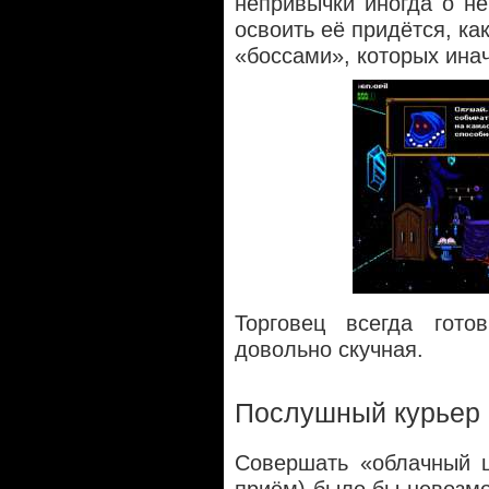
непривычки иногда о н
освоить её придётся, ка
«боссами», которых инач
Торговец всегда гот
довольно скучная.
Послушный курьер
Совершать «облачный ш