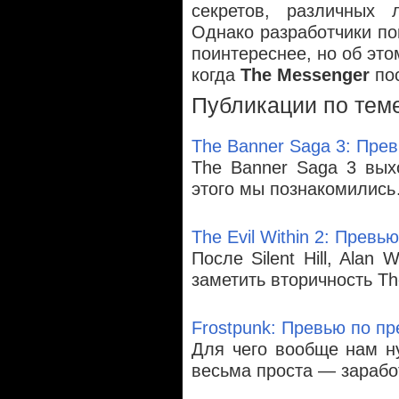
секретов, различных 
Однако разработчики п
поинтереснее, но об это
когда
The Messenger
пос
Публикации по тем
The Banner Saga 3: Пре
The Banner Saga 3 вых
этого мы познакомилис
The Evil Within 2: Превь
После Silent Hill, Alan
заметить вторичность Th
Frostpunk: Превью по пр
Для чего вообще нам н
весьма проста — зарабо