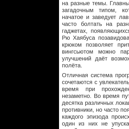
на разные темы. Главны
загадочным типом, ко
начатое и заведует ла
часто болтать на раз
гаджетах, появляющихс
Рю Хаябуса позавидова
крюком позволяет прит
вингсьютом можно па
улучшений даёт возмо
полёта.
Отличная система прог
сочетаются с увлекател
время при прохожд
незаметно. Во время пу
десятка различных лока
противники, но часто по
каждого эпизода проис
один из них не упуска