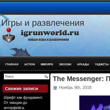
Игры и развлечения
ГЛАВНАЯ
ACTION
MMORPG
XBOX360
АРКАДЫ
ГАДЖЕТЫ
СТРЕЛЯЛКИ
The Messenger: 
Ноябрь 9th, 2018
Свежие записи
Шрифт как фундамент.
От эмоции до
интерфейса