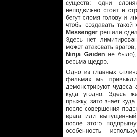
существ: одни слон
неподвижно стоят и ст
бегут сломя голову и ин
чтобы создавать такой
Messenger
решили сдела
Здесь нет лимитирован
может атаковать врагов,
Ninja Gaiden
не было),
весьма щедро.
Одно из главных отлич
фильмах мы привыкли 
демонстрируют чудеса 
куда угодно. Здесь ж
прыжку, зато знает куд
после совершения подск
врага или выпущенный
после этого подпрыгн
особенность исполь