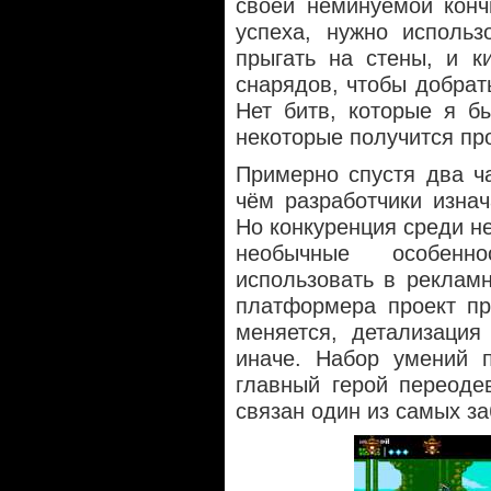
своей неминуемой конч
успеха, нужно использ
прыгать на стены, и к
снарядов, чтобы добрат
Нет битв, которые я б
некоторые получится про
Примерно спустя два ча
чём разработчики изнач
Но конкуренция среди не
необычные особенн
использовать в рекламн
платформера проект пр
меняется, детализация
иначе. Набор умений п
главный герой переоде
связан один из самых з