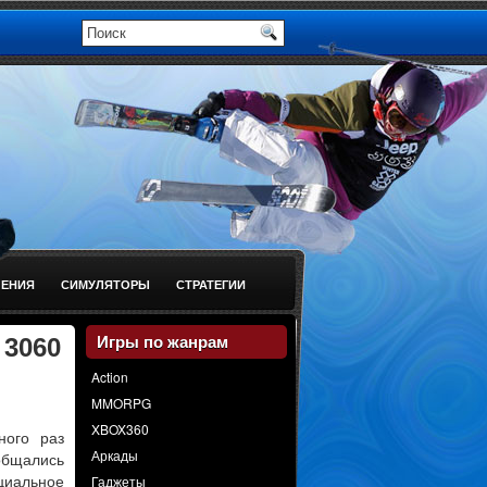
ЕНИЯ
СИМУЛЯТОРЫ
СТРАТЕГИИ
 3060
Игры по жанрам
Action
MMORPG
XBOX360
ного раз
Аркады
ообщались
Гаджеты
циальное