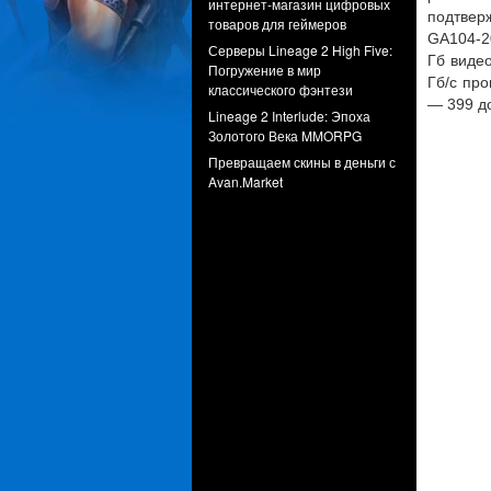
интернет-магазин цифровых
подтвер
товаров для геймеров
GA104-2
Серверы Lineage 2 High Five:
Гб виде
Погружение в мир
Гб/с про
классического фэнтези
— 399 до
Lineage 2 Interlude: Эпоха
Золотого Века MMORPG
Превращаем скины в деньги с
Avan.Market