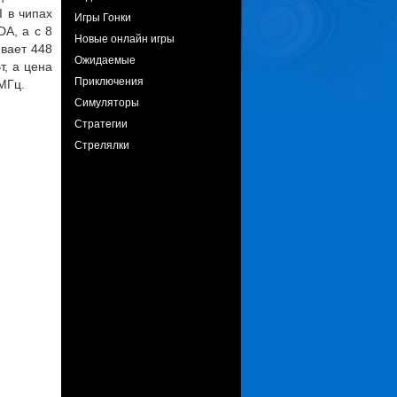
 в чипах
Игры Гонки
UDA
, а с 8
Новые онлайн игры
вает 448
Ожидаемые
т, а цена
Приключения
МГц.
Симуляторы
Стратегии
Стрелялки