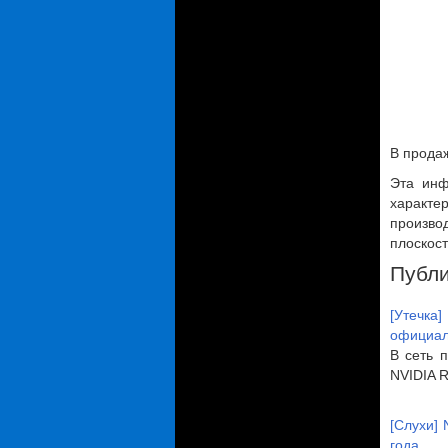
В продаж
Эта инф
характе
произво
плоскост
Публи
[Утечка
официал
В сеть 
NVIDIA R
[Слухи] 
года