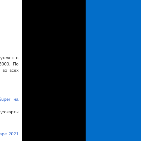
утечек о
3000. По
 во всех
Super на
деокарты
варе 2021