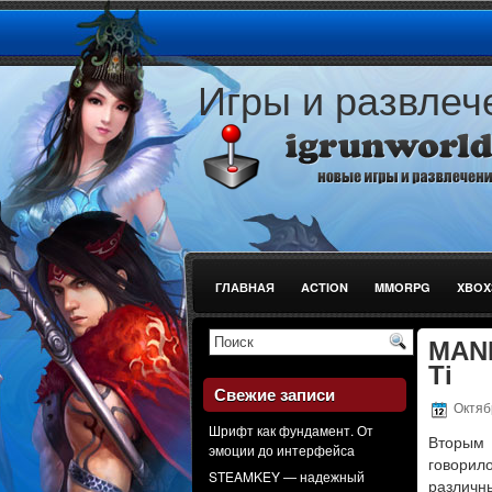
Игры и развлеч
ГЛАВНАЯ
ACTION
MMORPG
XBOX
СТРЕЛЯЛКИ
MANL
Ti
Свежие записи
Октябр
Шрифт как фундамент. От
Вторым 
эмоции до интерфейса
говорило
STEAMKEY — надежный
различн