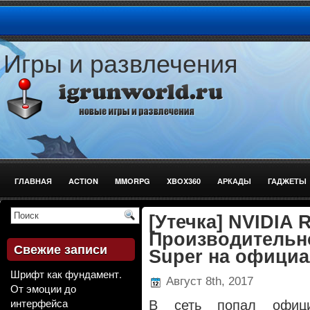
Игры и развлечения
ГЛАВНАЯ
ACTION
MMORPG
XBOX360
АРКАДЫ
ГАДЖЕТЫ
СТРЕЛЯЛКИ
[Утечка] NVIDIA 
Производительн
Свежие записи
Super на офици
Шрифт как фундамент.
Август 8th, 2017
От эмоции до
интерфейса
В сеть попал офици