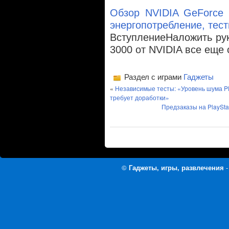
Обзор NVIDIA GeForce 
энергопотребление, тест
ВступлениеНаложить ру
3000 от NVIDIA все еще
Раздел с играми
Гаджеты
«
Независимые тесты: «Уровень шума Pl
требует доработки»
Предзаказы на PlaySta
©
Гаджеты, игры, развлечения
-