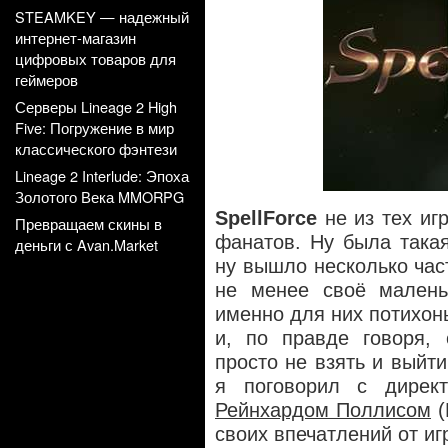
STEAMKEY — надежный
интернет-магазин
цифровых товаров для
геймеров
Серверы Lineage 2 High
Five: Погружение в мир
классического фэнтези
Lineage 2 Interlude: Эпоха
Золотого Века MMORPG
SpellForce
не из тех иг
Превращаем скины в
фанатов. Ну была така
деньги с Avan.Market
ну вышло несколько час
не менее своё малень
именно для них потихон
и, по
правде говоря, 
просто не взять и выйт
я поговорил с дире
Рейнхардом Поллисом
(
своих впечатлений от иг