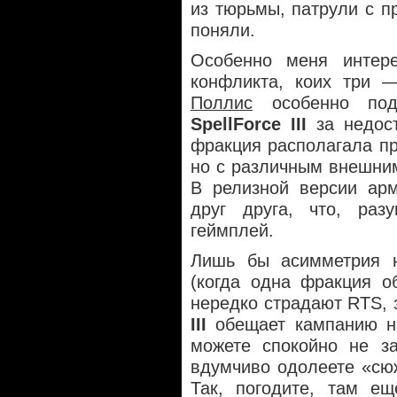
из тюрьмы, патрули с 
поняли.
Особенно меня интер
конфликта, коих три 
Поллис
особенно подч
SpellForce III
за недост
фракция располагала п
но с различным внешни
В релизной версии арм
друг друга, что, разу
геймплей.
Лишь бы асимметрия н
(когда одна фракция о
нередко страдают RTS, 
III
обещает кампанию на
можете спокойно не за
вдумчиво одолеете «сюж
Так, погодите, там ещ