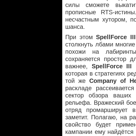
силы сможете выкати
прописные RTS-истины
несчастным хутором, п
шанса.
При этом
SpellForce III
столкнуть лбами многие
похожи на лабиринт
сохраняется простор д
важнее,
SpellForce III
и
которая в стратегиях ре
той же
Company of He
раскладе рассеивается
сектор обзора ваших 
рельефа. Вражеский бое
отряд промарширует 
заметит. Полагаю, на р
свойство будет приме
кампании ему найдётся 