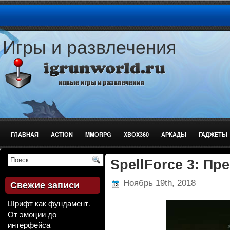
Игры и развлечения
ГЛАВНАЯ
ACTION
MMORPG
XBOX360
АРКАДЫ
ГАДЖЕТЫ
СТРЕЛЯЛКИ
SpellForce 3: Пр
Ноябрь 19th, 2018
Свежие записи
Шрифт как фундамент.
От эмоции до
интерфейса