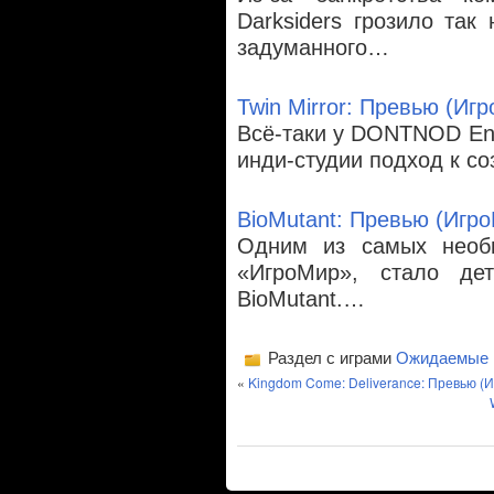
Darksiders грозило так
задуманного…
Twin Mirror: Превью (Иг
Всё-таки у DONTNOD Ent
инди-студии подход к с
BioMutant: Превью (Игр
Одним из самых необы
«ИгроМир», стало де
BioMutant.…
Раздел с играми
Ожидаемые
«
Kingdom Come: Deliverance: Превью (