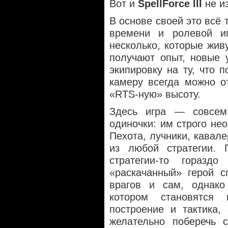
Вот и
SpellForce III
не и
В основе своей это всё 
времени и ролевой и
несколько, которые жив
получают опыт, новые 
экипировку на ту, что п
камеру всегда можно о
«RTS-ную» высоту.
Здесь игра — совсем
одиночки: им строго не
Пехота, лучники, кавал
из любой стратегии.
стратегии-то гораз
«раскачанный» герой с
врагов и сам, однако
котором становятся
построение и тактика,
желательно поберечь 