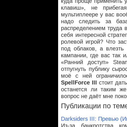
куда проще применить 
клавиш», не прибега
мультиплеере у вас воо
надо следить за баз
распределением труда в
себя интересной стратег
ролевой игрой? Что зас
под облаков, а влезть
кампании, где вас так 
«Ранний доступ» Stea
отпугнуть публику сыро
моё с ней ограничило
SpellForce III
стоит дать
останется ли таким же
вопрос не даёт мне поко
Публикации по тем
Darksiders III: Превью (
Из-за банкротства к