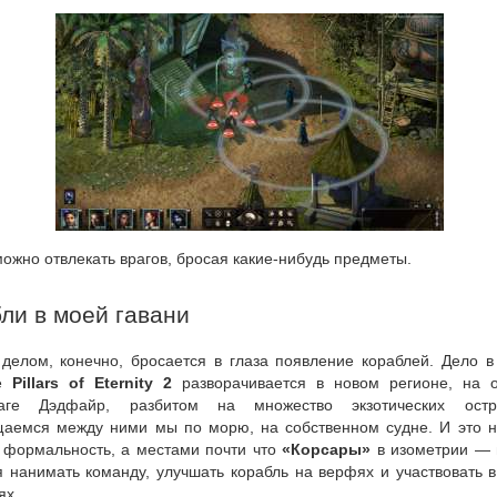
ожно отвлекать врагов, бросая какие-нибудь предметы.
ли в моей гавани
делом, конечно, бросается в глаза появление кораблей. Дело в 
ие
Pillars of Eternity 2
разворачивается в новом регионе, на 
лаге Дэдфайр, разбитом на множество экзотических остр
аемся между ними мы по морю, на собственном судне. И это н
о формальность, а местами почти что
«Корсары»
в изометрии —
я нанимать команду, улучшать корабль на верфях и участвовать 
ях.