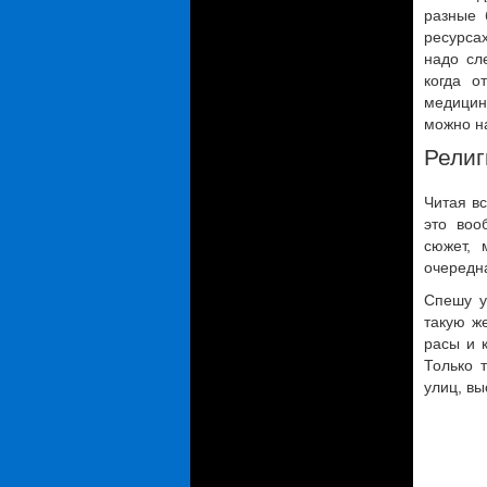
разные 
ресурса
надо сл
когда о
медицин
можно на
Религ
Читая вс
это во
сюжет, 
очередн
Спешу у
такую ж
расы и 
Только 
улиц, вы