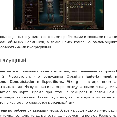
полноценных спутников со своими проблемами и квестами в парт
рать обычных наёмников, а также неких компаньонов-помощнико
роработанными биографиями.
 насущный
ещё не все принципиальные новшества, заготовленные авторами
y 2
. Чувствуется, что сотрудники
Obsidian Entertainment
иг
ions: Conquistador
и
Expeditions: Viking
, — в игре появятс
ы выживания. На суше, как и на море, между важными локациями 
аться по карте. Время при этом не замирает, и потом нам 
 команде жалованье. Также люди нуждаются в еде и питье — ес
о не хватает, то снижается моральный дух.
еда потребляется автоматически. А вот на суше нужно лично рас
у компаньонами, когда мы останавливаемся на ночлег. Разные яс