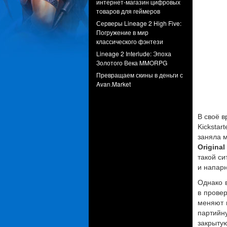
интернет-магазин цифровых
товаров для геймеров
Серверы Lineage 2 High Five:
Погружение в мир
классического фэнтези
Lineage 2 Interlude: Эпоха
Золотого Века MMORPG
Превращаем скины в деньги с
Avan.Market
В своё 
Kickstar
заняла 
Original
такой си
и напарн
Однако 
в прове
меняют п
партийну
закрыту