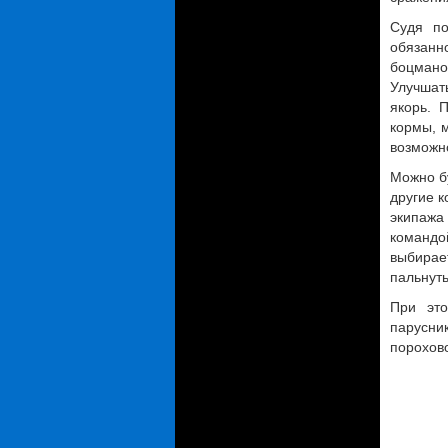
Судя по
обязанн
боцманом
Улучшат
якорь. 
кормы, м
возможн
Можно бу
другие 
экипажа
командо
выбирает
пальнуть
При эт
парусни
порохово