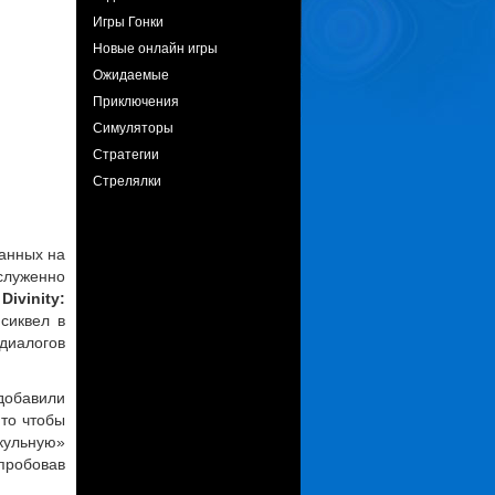
Игры Гонки
Новые онлайн игры
Ожидаемые
Приключения
Симуляторы
Стратегии
Стрелялки
ранных на
аслуженно
с
Divinity:
 сиквел в
 диалогов
добавили
 то чтобы
скульную»
опробовав