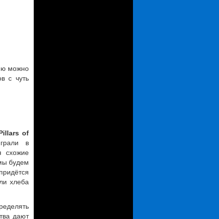
ию можно
в с чуть
Pillars of
рали в
я схожие
мы будем
придётся
ли хлеба
пределять
тва дают