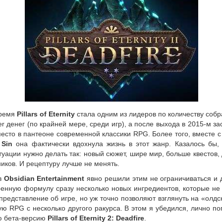
время
Pillars of Eternity
стала одним из лидеров по количеству соб
ter денег (по крайней мере, среди игр), а после выхода в 2015-м з
место в пантеоне современной классики RPG. Более того, вместе 
 Sin
она фактически вдохнула жизнь в этот
жанр. Казалось бы,
туации нужно делать так: новый сюжет, шире мир, больше квестов,
иков. И рецептуру лучше не менять.
в
Obsidian Entertainment
явно решили этим не ограничиваться и 
ренную формулу сразу несколько новых ингредиентов, которые не
редставление об игре, но уж точно позволяют взглянуть на «олд
ю RPG с несколько другого ракурса. В этом я убедился, лично п
ю бета-версию
Pillars of Eternity 2: Deadfire
.