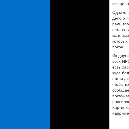
священн
Однако 
дело о п
ради тог
оставать
матерью
которых
покое.
Из други
всех NP
есть ха
куда бо
стали ди
чтобы их
сообщае
показыв
появила
Картинк
например