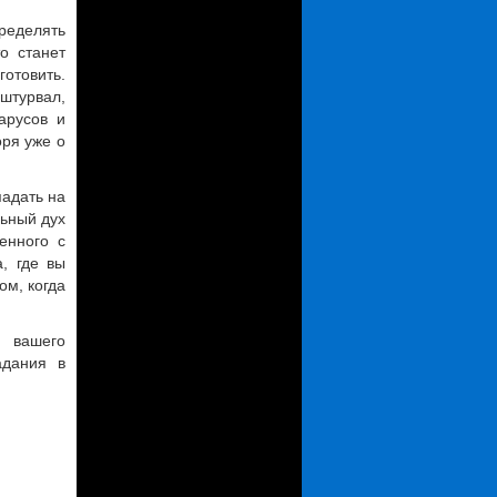
ределять
о станет
готовить.
штурвал,
арусов и
оря уже о
падать на
льный дух
енного с
, где вы
ом, когда
м вашего
адания в