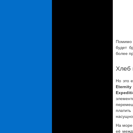
Помимо 
будет б
более п
Хлеб
Но это 
Eternit
Expedit
элемент
перемещ
платить
насущног
На море 
её межд