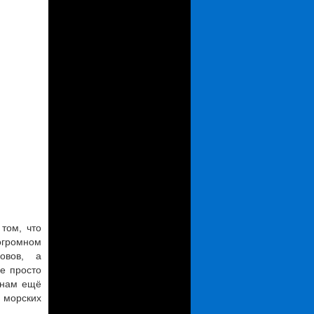
том, что
огромном
овов, а
е просто
 нам ещё
в морских