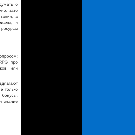
думать о
но, зато
итания, а
риалы, и
 ресурсы
вопросом:
 RPG про
ков, или
едлагают
е только
 бонусы.
и знание