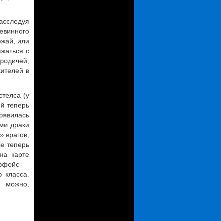
Расследуя
невинного
ожай, или
ажаться с
родичей,
жителей в
стелса (у
ей теперь
оявилась
ами драки
» врагов,
ле теперь
на карте
ерфейс —
 класса.
: можно,