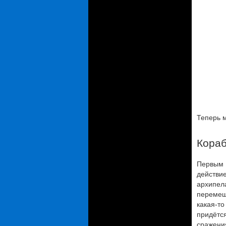
Теперь м
Кораб
Первым 
действ
архипе
перемещ
какая-т
придётс
сражени