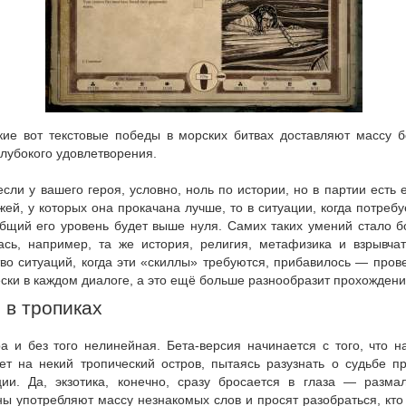
кие вот текстовые победы в морских битвах доставляют массу б
глубокого удовлетворения.
если у вашего героя, условно, ноль по истории, но в партии есть
ей, у которых она прокачана лучше, то в ситуации, когда потребу
общий его уровень будет выше нуля. Самих таких умений стало 
ась, например, та же история, религия, метафизика и взрывчат
во ситуаций, когда эти «скиллы» требуются, прибавилось — пров
ски в каждом диалоге, а это ещё больше разнообразит прохождени
 в тропиках
ра и без того нелинейная. Бета-версия начинается с того, что 
ет на некий тропический остров, пытаясь разузнать о судьбе п
ции. Да, экзотика, конечно, сразу бросается в глаза — разма
ы употребляют массу незнакомых слов и просят разобраться, кто