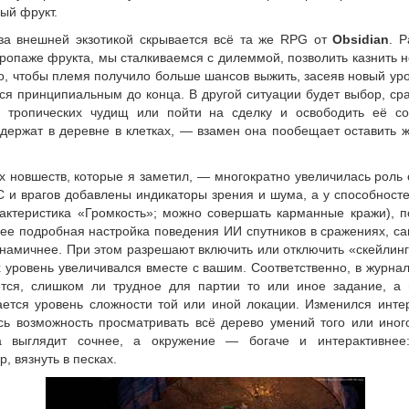
ый фрукт.
за внешней экзотикой скрывается всё та же RPG от
Obsidian
. 
ропаже фрукта, мы сталкиваемся с дилеммой, позволить казнить 
о, чтобы племя получило больше шансов выжить, засеяв новый ур
ся принципиальным до конца. В другой ситуации будет выбор, ср
 тропических чудищ или пойти на сделку и освободить её со
 держат в деревне в клетках, — взамен она пообещает оставить 
х новшеств, которые я заметил, — многократно увеличилась роль 
C и врагов добавлены индикаторы зрения и шума, а у способност
рактеристика «Громкость»; можно совершать карманные кражи), п
лее подробная настройка поведения ИИ спутников в сражениях, с
намичнее. При этом разрешают включить или отключить «скейлинг
 уровень увеличивался вместе с вашим. Соответственно, в журна
тся, слишком ли трудное для партии то или иное задание, а 
ается уровень сложности той или иной локации. Изменился инт
сь возможность просматривать всё дерево умений того или иного
а выглядит сочнее, а окружение — богаче и интерактивнее
, вязнуть в песках.