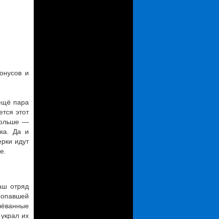
онусов и
 ещё пара
ется этот
больше —
ка. Да и
ерки идут
е.
наш отряд
ропавшей
лёванные
 украл их