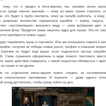
 тому, что я увидел в бета-версии, мы сможем лично расп
ости среди членов экипажа — кому из каких пушек стрелять, кт
, кто будет в трубу смотреть, кому на палубе работать, а кому 
ь разрешат множество параметров корабля — корму, паруса, 
Плюс «кастомизация» внешнего вида — сами выбираем цвет п
еняем флаг. Придётся также закупать ядра для пушек. Это не гов
ости приобрести новое судно.
дет перевозить грузы и торговать. Или же отыгрывать пирата и на
корабли, получая за победы новые ранги, трофеи и повышая мора
 (причём он будет ещё выше, если поделиться частью награбл
й). Сами сражения оформлены в виде этакого текстового квеста
е, какое действие совершить, с какой скоростью сближаться с враг
 из пушек и так далее.
ом на отдельном мини-экране нужно следить за положение
ка относительно противника. И помните — даже одного поп
й склад достаточно, чтобы сразу пойти на дно.