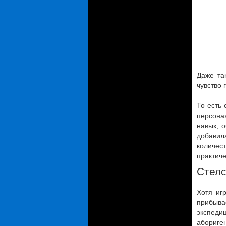
Даже та
чувство 
То есть 
персонаж
навык, 
добавил
количест
практиче
Стелс
Хотя иг
прибыва
экспеди
абориген