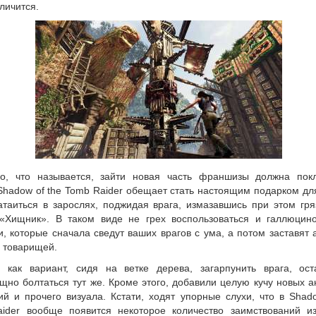
личится.
о, что называется, зайти новая часть франшизы должна пок
Shadow of the Tomb Raider обещает стать настоящим подарком для
атаиться в зарослях, поджидая врага, измазавшись при этом гря
«Хищник». В таком виде не грех воспользоваться и галлюцин
, которые сначала сведут ваших врагов с ума, а потом заставят 
е товарищей.
, как вариант, сидя на ветке дерева, загарпунить врага, ост
щно болтаться тут же. Кроме этого, добавили целую кучу новых 
ий и прочего визуала. Кстати, ходят упорные слухи, что в Shad
ider вообще появится некоторое количество заимствований из