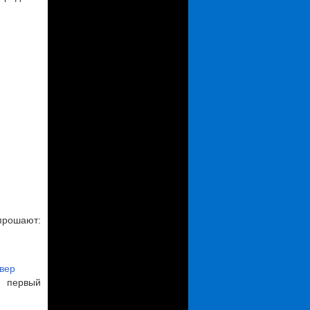
опрошают:
рвер
 первый