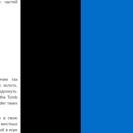
х частей
чие так
, золото,
дохнуть.
 the Tomb
der таких
е в свою
 местных
ий в игре