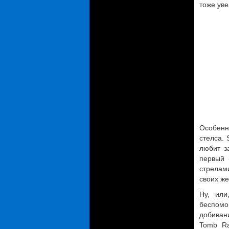
тоже уве
Особенн
стелса. 
любит з
первый 
стрелами
своих ж
Ну, или
беспомо
добиван
Tomb Ra