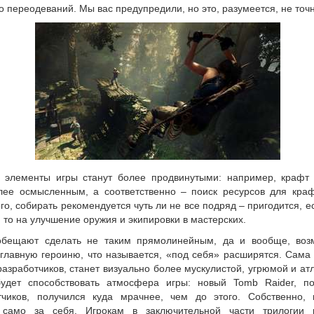
о переодеваний. Мы вас предупредили, но это, разумеется, не точн
 элементы игры станут более продвинутыми: например, крафт
лее осмысленным, а соответственно – поиск ресурсов для краф
го, собирать рекомендуется чуть ли не все подряд – пригодится, е
 то на улучшение оружия и экипировки в мастерских.
бещают сделать не таким прямолинейным, да и вообще, воз
 главную героиню, что называется, «под себя» расширятся. Сама
азработчиков, станет визуально более мускулистой, угрюмой и ат
удет способствовать атмосфера игры: новый Tomb Raider, п
тчиков, получился куда мрачнее, чем до этого. Собственно, 
 само за себя. Игрокам в заключительной части трилогии 