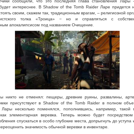
тчики сообщили, что это последняя глава становления Лары 
будет интереснее.
В Shadow of the Tomb Raider Ларе придется н
тоять своим, скажем так, традиционным врагам, – религиозной ор
ристского толка «Троица» − но и справляться с собствен
ным апокалипсисом под названием Очищение.
ры никто не отменял: пещеры, древние руины, развалины, арт
омки присутствуют в Shadow of the Tomb Raider в полном объе
 Лары несколько поменялся, пополнившись, например, такой 
как элементарная веревка. Теперь можно будет посредством
бления спускаться в особо глубокие места, допрыгнуть до уступа
переоценить значимость обычной веревки в инвентаре.