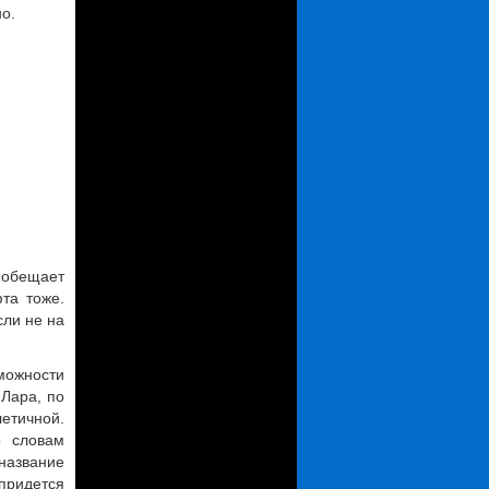
о.
 обещает
та тоже.
сли не на
можности
 Лара, по
летичной.
о словам
название
придется