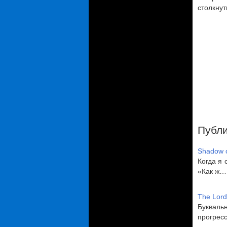
столкнут
Публи
Shadow o
Когда я 
«Как ж…
The Lord
Буквал
прогрес