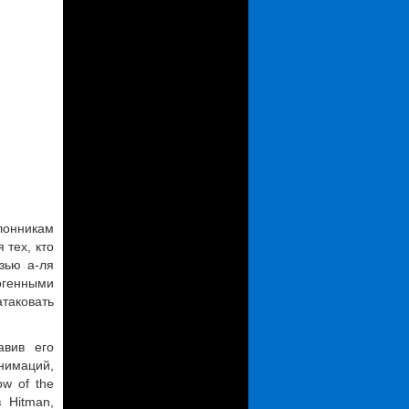
лонникам
 тех, кто
зью а-ля
огенными
атаковать
авив его
анимаций,
ow of the
 Hitman,