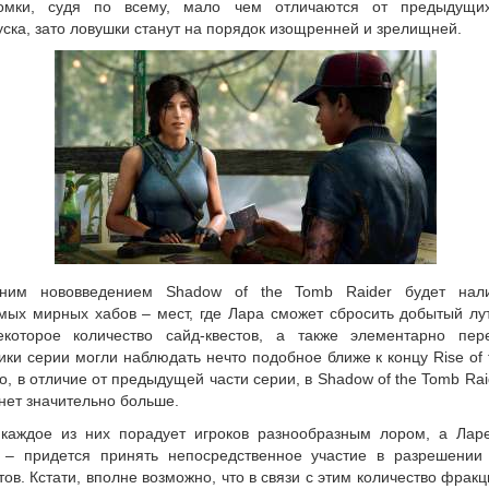
ломки, судя по всему, мало чем отличаются от предыдущи
ска, зато ловушки станут на порядок изощренней и зрелищней.
ним нововведением Shadow of the Tomb Raider будет нали
мых мирных хабов – мест, где Лара сможет сбросить добытый лут
екоторое количество сайд-квестов, а также элементарно пере
ки серии могли наблюдать нечто подобное ближе к концу Rise of
но, в отличие от предыдущей части серии, в Shadow of the Tomb Rai
нет значительно больше.
каждое из них порадует игроков разнообразным лором, а Лар
 – придется принять непосредственное участие в разрешении
ов. Кстати, вполне возможно, что в связи с этим количество фракц