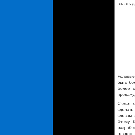
вплоть д
Ролевые
быть бо
Более то
продажу,
Сюжет о
сделать
словам р
Этому б
разрабо
говорит