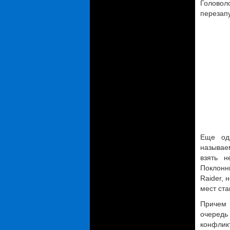
Голово
перезапу
Еще од
называе
взять н
Поклонни
Raider, 
мест ста
Причем 
очередь
конфликт