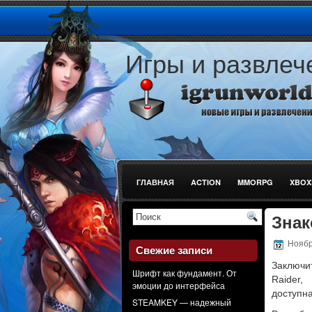
Игры и развлеч
ГЛАВНАЯ
ACTION
MMORPG
XBOX
СТРЕЛЯЛКИ
Знак
Ноябрь
Свежие записи
Заключи
Шрифт как фундамент. От
Raider,
эмоции до интерфейса
доступна
STEAMKEY — надежный