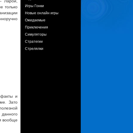
– Ларой,
Игры Гонки
е только
Новые онлайн игры
ганизации
норучно
Ожидаемые
Приключения
Симуляторы
Стратегии
Стрелялки
ефакты и
ме. Зато
полезной
 данного
 и вообще