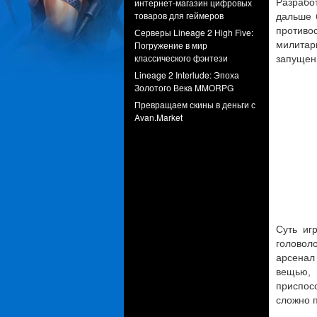
интернет-магазин цифровых
Разрабо
товаров для геймеров
дальше 
противос
Серверы Lineage 2 High Five:
Погружение в мир
милита
классического фэнтези
запущен
Lineage 2 Interlude: Эпоха
Золотого Века MMORPG
Превращаем скины в деньги с
Avan.Market
Суть иг
головол
арсенал
вещью, 
приспосо
сложно 