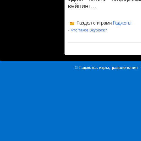
вейпинг…
Раздел с играми
Гаджеты
«
Что такое Skyblock?
©
Гаджеты, игры, развлечения
-