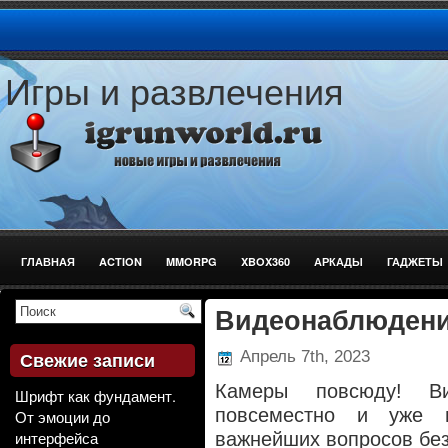
Игры и развлечения
ГЛАВНАЯ
ACTION
MMORPG
XBOX360
АРКАДЫ
ГАДЖЕТЫ
СТРЕЛЯЛКИ
Видеонаблюден
Апрель 7th, 2023
Свежие записи
Камеры повсюду! Ви
Шрифт как фундамент.
повсеместно и уже 
От эмоции до
интерфейса
важнейших вопросов без