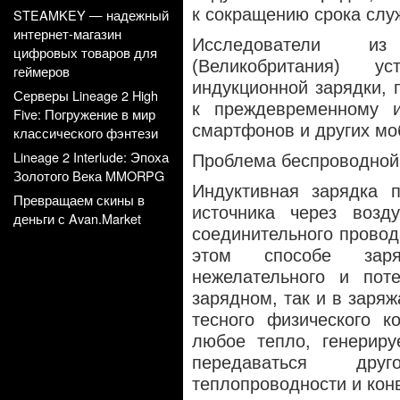
к сокращению срока сл
STEAMKEY — надежный
интернет-магазин
Исследователи из
цифровых товаров для
(Великобритания) у
геймеров
индукционной зарядки,
п
Серверы Lineage 2 High
к преждевременному и
Five: Погружение в мир
смартфонов и других мо
классического фэнтези
Lineage 2 Interlude: Эпоха
Проблема беспроводной
Золотого Века MMORPG
Индуктивная зарядка п
Превращаем скины в
источника через возд
деньги с Avan.Market
соединительного провод
этом способе заря
нежелательного и пот
зарядном, так и в заряж
тесного физического к
любое тепло, генериру
передаваться дру
теплопроводности и кон