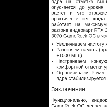
ядра на отметке вы
опускается до уровня 
растет и это отражае
практически нет, когд
работает на максимум
разгоне видеокарт RTX 
3070 GameRock OC в час
Увеличиваем частоту 
Разгоняем память (пр
+1000 МГц)
Настраиваем криву
комфортной отметки 
Ограничиваем Power L
ядра стабилизируется
Заключение
Функционально, видео
GameRock OC делает вс