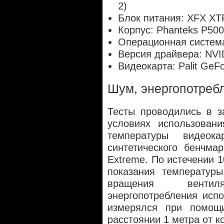
2)
Блок питания: XFX XTR
Корпус: Phanteks P50
Операционная система
Версия драйвера: NVI
Видеокарта: Palit G
Шум, энергопотреб
Тесты проводились в з
условиях использовани
температуры видеока
синтетического бенчмар
Extreme. По истечении 1
показания температуры
вращения венти
энергопотребления исп
измерялся при помощ
расстоянии 1 метра от к