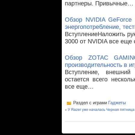
партнеры. Привычные…
Обзор NVIDIA GeForce 
энергопотребление, тест
ВступлениеНаложить ру
3000 от NVIDIA все еще
Обзор ZOTAC GAMING
производительность в иг
Вступление, внешний
остается всего несколь
все еще…
Раздел с играми
Гаджеты
«
У Razer уже началась Черная пятница