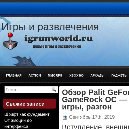
Игры и развлечения
ГЛАВНАЯ
ACTION
MMORPG
XBOX360
АРКАДЫ
ГАДЖЕТЫ
СТРЕЛЯЛКИ
Обзор Palit GeF
GameRock OC — 
Свежие записи
игры, разгон
Шрифт как фундамент.
Сентябрь 17th, 2019
От эмоции до
интерфейса
Вступление, внешн