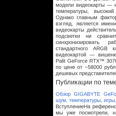
модели видеокарты — н
температуры, высокий 
Однако главным факто
взгляд, является имен
видеокарты действител
подсветки ни сравни
синхронизировать р
стандартного ARGB к
видеокартой — вишенка
Palit GeForce RTX™ 30
по цене от ~58000 рубл
дешевых представителе
Публикации по тем
Обзор GIGABYTE GeF
шум, температуры, игры,
ВступлениеНа референс
мы уже посмотрели, на