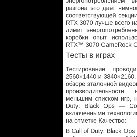
энергопотреблением 
разгона это дает немно
соответствующей секции
RTX 3070 лучше всего на
лимит энергопотреблен
коробки опыт использо
RTX™ 3070 GameRock O
Тесты в играх
Тестирование прово
2560×1440 и 3840×2160.
обзоре эталонной видеок
производительности 
меньшим списком игр, 
Duty: Black Ops — Col
включенными технологи
на отметке Качество:
В Call of Duty: Black O