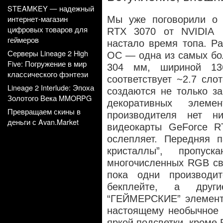
STEAMKEY — надежный
интернет-магазин
Мы уже поговорили о 
цифровых товаров для
RTX 3070 от NVIDIA
геймеров
настало время топа. P
Серверы Lineage 2 High
OC — одна из самых бо
Five: Погружение в мир
304 мм, шириной 1
классического фэнтези
соответствует ~2.7 сло
Lineage 2 Interlude: Эпоха
создаются не только за
Золотого Века MMORPG
декоративных элем
Превращаем скины в
производителя нет н
деньги с Avan.Market
видеокарты GeForce 
ослепляет. Передняя п
кристаллы”, пропус
многочисленных RGB св
пока одни производ
бекплейте, а други
“ГЕЙМЕРСКИЕ” элементы 
настоящему необычное и
яркой подсветки, кроме 