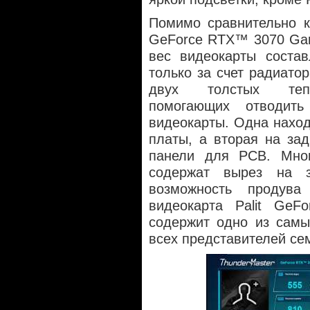
Помимо сравнительно кр
GeForce RTX™ 3070 Ga
вес видеокарты состав
только за счет радиато
двух толстых тепло
помогающих отводит
видеокарты. Одна наход
платы, а вторая на за
панели для PCB. Мно
содержат вырез на з
возможность продува
видеокарта Palit G
содержит одно из самы
всех представителей се