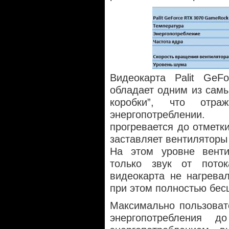
Видеокарта Palit G
обладает одним из самы
коробки”, что отра
энергопотреблении.
прогревается до отметки
заставляет вентиляторы 
На этом уровне венти
только звук от пото
видеокарта не нагрева
при этом полностью бе
Максимально пользоват
энергопотребления 