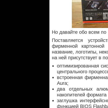
Но давайте обо всем по 
Поставляется устрой
фирменной картонной 
название, логотипы, не
на ней присутствует в п
оптимизированная си
центрального процесс
встроенная фирменна
Aura;
два отдельных алю
накопителей формата 
заглушка интерфейсн
функцией BIOS Flashb