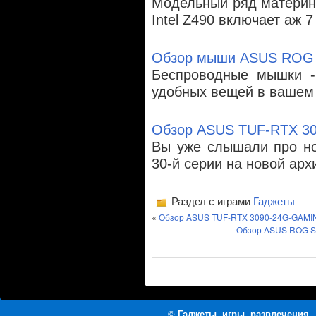
Модельный ряд материнс
Intel Z490 включает аж 
Обзор мыши ASUS ROG Im
Беспроводные мышки - 
удобных вещей в вашем
Обзор ASUS TUF-RTX 3
Вы уже слышали про но
30-й серии на новой арх
Раздел с играми
Гаджеты
«
Обзор ASUS TUF-RTX 3090-24G-GAMI
Обзор ASUS ROG St
©
Гаджеты, игры, развлечения
-