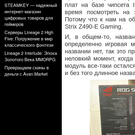
плат на базе чипсета 
STEAMKEY — надежный
интернет-магазин
время посмотреть на 
цифровых товаров для
Потому что к нам на о
геймеров
Strix Z490-E Gaming.
Серверы Lineage 2 High
И, в общем-то, назва
Five: Погружение в мир
определенно игровая м
классического фэнтези
названии нет, так это п
Lineage 2 Interlude: Эпоха
неловкий момент, когда 
Золотого Века MMORPG
модуль все-таки остался
Превращаем скины в
и без того длинное назв
деньги с Avan.Market