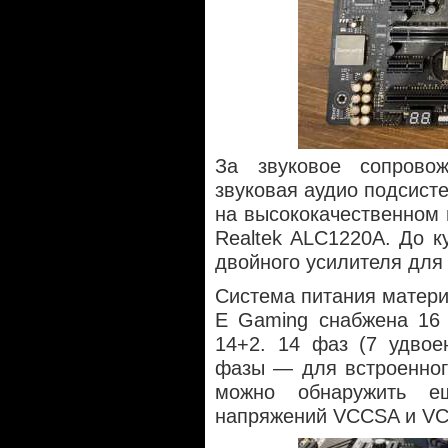
За звуковое сопрово
звуковая аудио подсист
на высококачественном
Realtek ALC1220A. До к
двойного усилителя для 
Система питания матери
E Gaming снабжена 16
14+2. 14 фаз (7 удвое
фазы — для встроенног
можно обнаружить 
напряжений VCCSA и VC