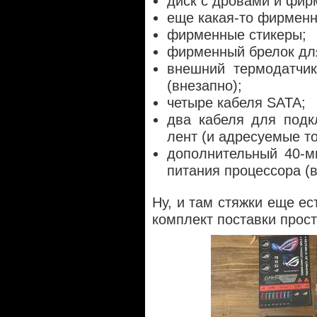
диск с дровами и фи
еще какая-то фирменн
фирменные стикеры;
фирменный брелок дл
внешний термодатчик
(внезапно);
четыре кабеля SATA;
два кабеля для подк
лент (и адресуемые то
дополнительный 40-м
питания процессора (
Ну, и там стяжки еще ес
комплект поставки прост