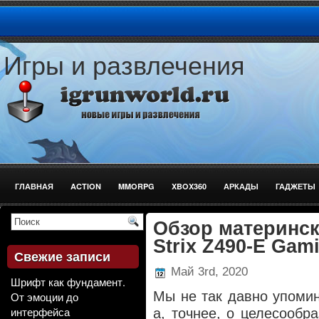
Игры и развлечения
ГЛАВНАЯ
ACTION
MMORPG
XBOX360
АРКАДЫ
ГАДЖЕТЫ
СТРЕЛЯЛКИ
Обзор материнс
Strix Z490-E Gam
Свежие записи
Май 3rd, 2020
Шрифт как фундамент.
Мы не так давно упомин
От эмоции до
интерфейса
а, точнее, о целесообр