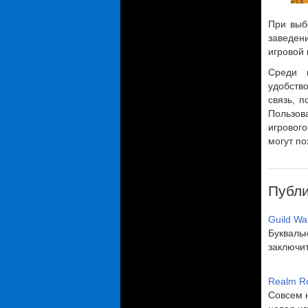
При выб
заведен
игровой 
Среди 
удобств
связь, 
Пользов
игрового
могут по
Публи
Guild Wa
Букваль
заключи
Realm Ro
Совсем н