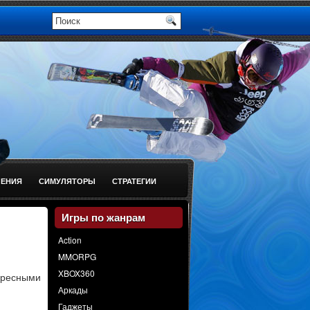
ЕНИЯ
СИМУЛЯТОРЫ
СТРАТЕГИИ
Игры по жанрам
Action
MMORPG
XBOX360
ересными
Аркады
Гаджеты