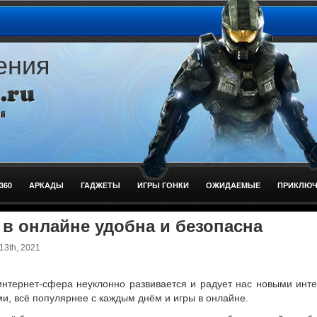
ения
360
АРКАДЫ
ГАДЖЕТЫ
ИГРЫ ГОНКИ
ОЖИДАЕМЫЕ
ПРИКЛЮЧ
 в онлайне удобна и безопасна
3th, 2021
 интернет-сфера неуклонно развивается и радует нас новыми инт
и, всё популярнее с каждым днём и игры в онлайне.